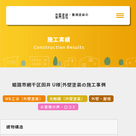
外壁塗装・屋根塗装の
専門会社
施工実績
Construction Results
姫路市網干区田井 U様|外壁塗装の施工事例
WB工法（外壁塗装）
光触媒（外壁塗装）
外壁・屋根
お客様の声・口コミ
建物構造