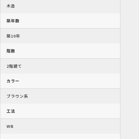
木造
築年数
築10年
階数
2階建て
カラー
ブラウン系
工法
WB