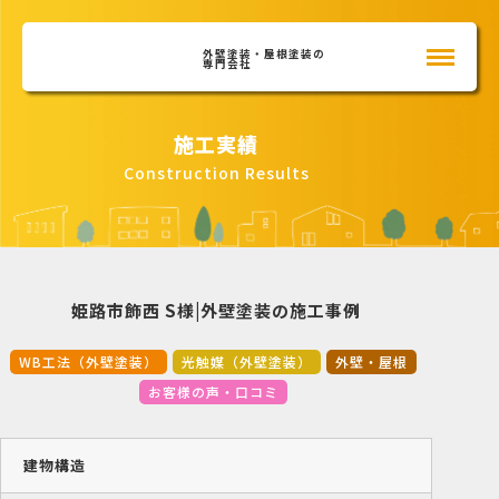
外壁塗装・屋根塗装の
専門会社
施工実績
Construction Results
姫路市飾西 S様|外壁塗装の施工事例
WB工法（外壁塗装）
光触媒（外壁塗装）
外壁・屋根
お客様の声・口コミ
建物構造