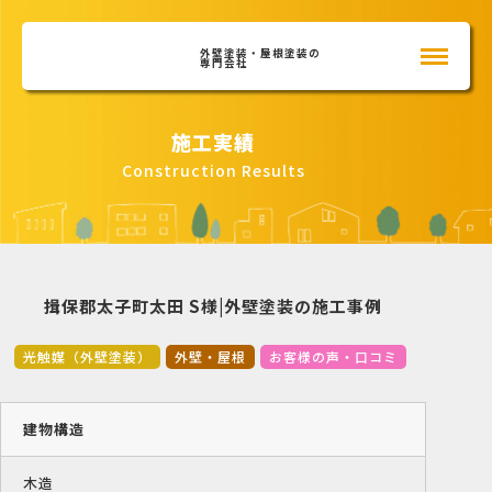
外壁塗装・屋根塗装の
専門会社
施工実績
Construction Results
揖保郡太子町太田 S様|外壁塗装の施工事例
光触媒（外壁塗装）
外壁・屋根
お客様の声・口コミ
建物構造
木造