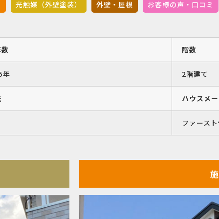
）
光触媒（外壁塗装）
外壁・屋根
お客様の声・口コミ
年数
階数
5年
2階建て
法
ハウスメー
ファースト
施