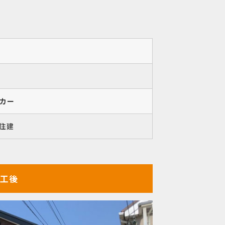
カー
住建
工後