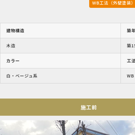
WB工法（外壁塗装
建物構造
築
木造
築1
カラー
工
白・ベージュ系
WB
施工前