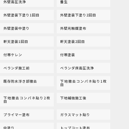
外壁高圧洗浄
養生
外壁塗装下塗り1回目
外壁塗装下塗り2回目
外壁塗装中塗り
外壁光触媒塗布
軒天塗装1回目
軒天塗装2回目
付帯ケレン
付帯塗装
ベランダ施工前
ベランダ床高圧洗浄
既存防水浮き部撤去
下地撤去コンパネ貼り1枚
目
下地撤去コンパネ貼り2枚
下地補強施工後
目
プライマー塗布
ガラスマット貼り
中塗り
トップコート塗布