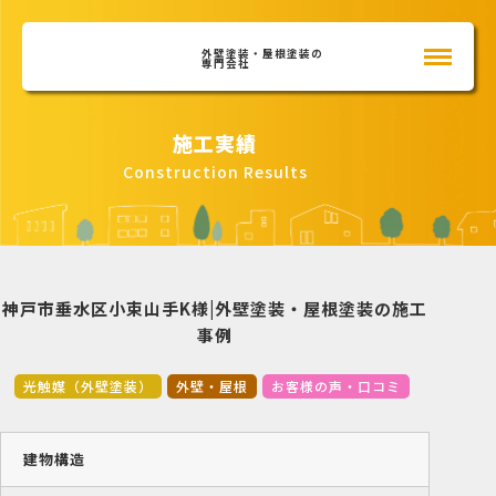
外壁塗装・屋根塗装の
専門会社
施工実績
Construction Results
神戸市垂水区小束山手K様|外壁塗装・屋根塗装の施工
事例
光触媒（外壁塗装）
外壁・屋根
お客様の声・口コミ
建物構造