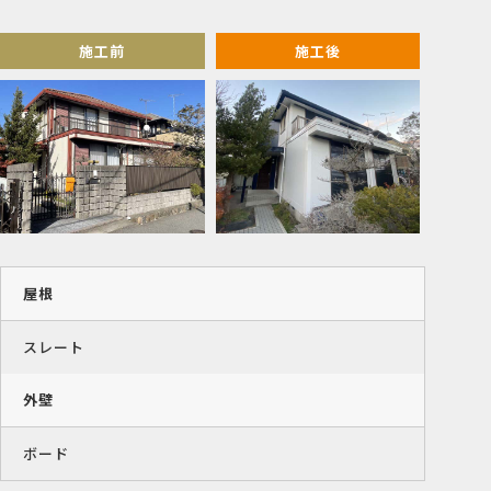
施工前
施工後
屋根
スレート
外壁
ボード