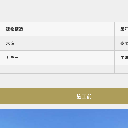
建物構造
築
木造
築4
カラー
工
施工前