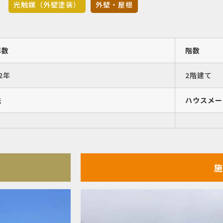
光触媒（外壁塗装）
外壁・屋根
年数
階数
2年
2階建て
法
ハウスメー
施