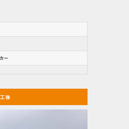
カー
工後