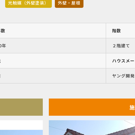
光触媒（外壁塗装）
外壁・屋根
年数
階数
0年
２階建て
法
ハウスメー
装
ヤング開発
施