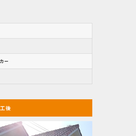
カー
工後