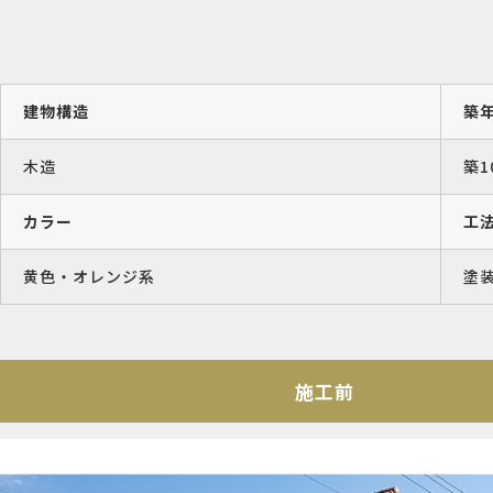
建物構造
築
木造
築1
カラー
工
黄色・オレンジ系
塗
施工前