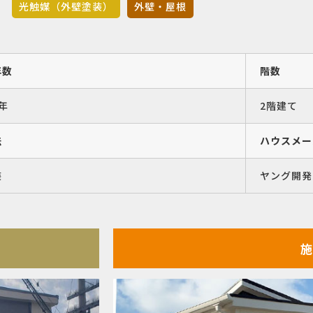
光触媒（外壁塗装）
外壁・屋根
年数
階数
年
2階建て
法
ハウスメー
装
ヤング開発
施