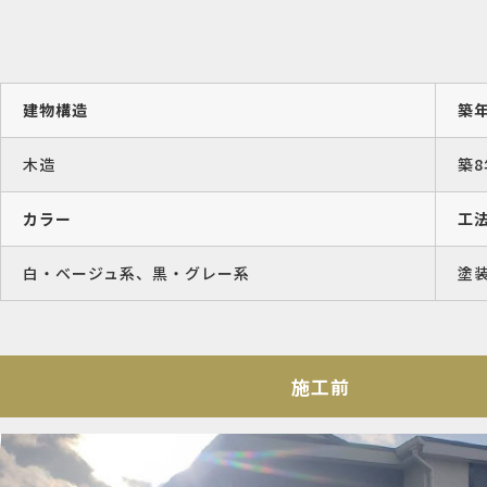
建物構造
築
木造
築8
カラー
工
白・ベージュ系、黒・グレー系
塗
施工前