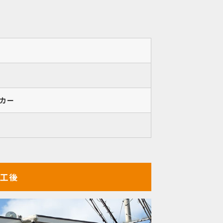
カー
工後