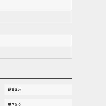
軒天塗装
壁下塗り