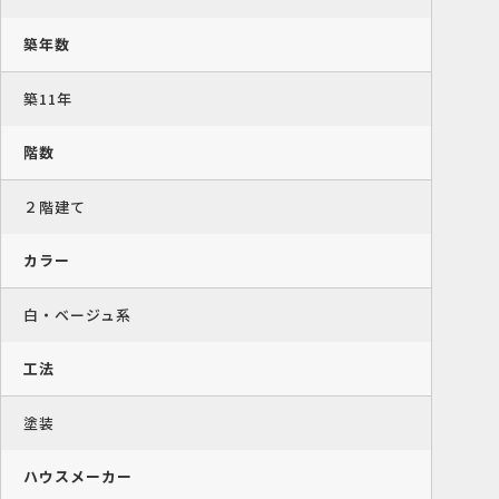
築年数
築11年
階数
２階建て
カラー
白・ベージュ系
工法
塗装
ハウスメーカー