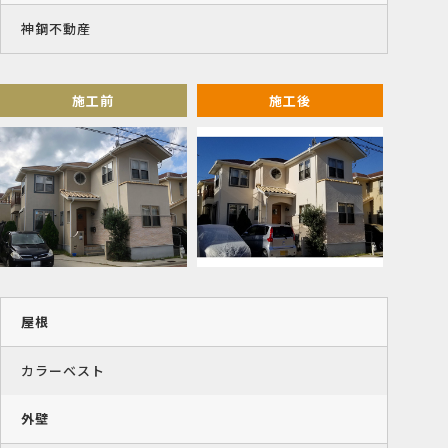
神鋼不動産
施工前
施工後
屋根
カラーベスト
外壁