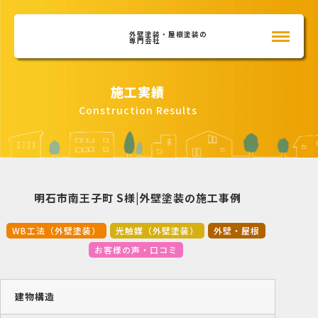
外壁塗装・屋根塗装の
専門会社
施工実績
Construction Results
明石市南王子町 S様|外壁塗装の施工事例
WB工法（外壁塗装）
光触媒（外壁塗装）
外壁・屋根
お客様の声・口コミ
建物構造