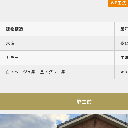
WB工法
建物構造
築
木造
築1
カラー
工
白・ベージュ系、黒・グレー系
WB
施工前