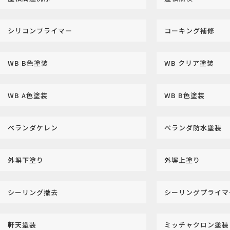
シリコンプライマー
コーキング補修
WB B色塗装
WB クリア塗装
WB A色塗装
WB B色塗装
ベランダケレン
ベランダ防水塗装
外塀下塗り
外塀上塗り
シーリング撤去
シーリングプライ
軒天塗装
ミッチャクロン塗装