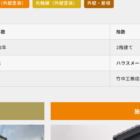
（外壁塗装）
光触媒（外壁塗装）
外壁・屋根
年数
階数
2年
2階建て
法
ハウスメー
竹中工務店
施