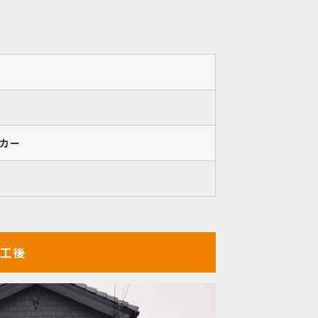
カー
工後