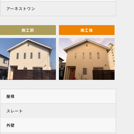
アーネストワン
施工前
施工後
屋根
スレート
外壁