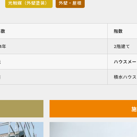
光触媒（外壁塗装）
外壁・屋根
年数
階数
4年
2階建て
法
ハウスメー
装
積水ハウス
施