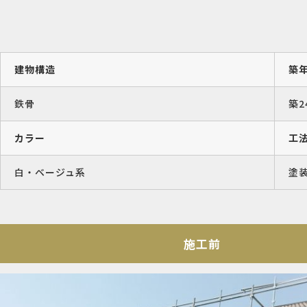
建物構造
築
鉄骨
築2
カラー
工
白・ベージュ系
塗
施工前