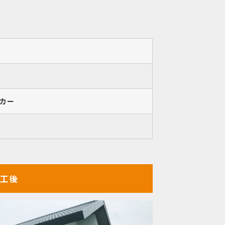
カー
工後