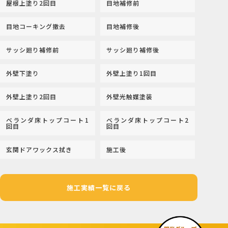
屋根上塗り2回目
目地補修前
目地コーキング撤去
目地補修後
サッシ廻り補修前
サッシ廻り補修後
外壁下塗り
外壁上塗り1回目
外壁上塗り2回目
外壁光触媒塗装
ベランダ床トップコート1
ベランダ床トップコート2
回目
回目
玄関ドアワックス拭き
施工後
施工実績一覧に戻る