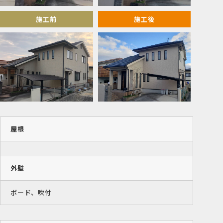
施工前
施工後
屋根
外壁
ボード、吹付