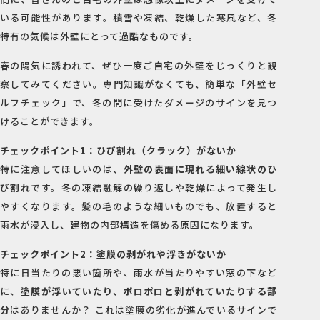
いる可能性があります。積雪や凍結、乾燥した寒風など、冬
特有の気候は外壁にとって過酷なものです。
春の陽気に誘われて、ぜひ一度ご自宅の外壁をじっくりと観
察してみてください。専門知識がなくても、簡単な「外壁セ
ルフチェック」で、冬の間に受けたダメージのサインを見つ
けることができます。
チェックポイント1：ひび割れ（クラック）がないか
特に注意してほしいのは、
外壁の表面に現れる細い線状のひ
び割れ
です。冬の凍結融解の繰り返しや乾燥によって発生し
やすくなります。髪の毛のような細いものでも、放置すると
雨水が浸入し、建物の内部構造を傷める原因になります。
チェックポイント2：塗膜の剥がれや浮きがないか
特に日当たりの悪い箇所や、雨水が当たりやすい窓の下など
に、
塗膜が浮いていたり、ポロポロと剥がれていたりする部
分
はありませんか？ これは塗膜の劣化が進んでいるサインで